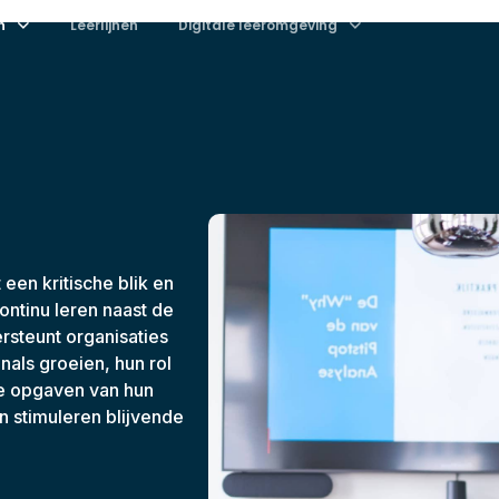
n
Leerlijnen
Digitale leeromgeving
een kritische blik en
continu leren naast de
steunt organisaties
nals groeien, hun rol
de opgaven van hun
en stimuleren blijvende