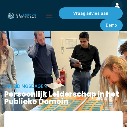
Vraag advies aan
Demo
OPLEIDINGSDAGEN
Persoonlijk Leiderschap in het
Publieke Domein