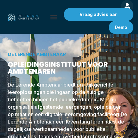
Vraag advies aan
Demo
DE LERENDE AMBTENAAR
OPLEIDINGSINSTITUUT VOOR
AMBTENAREN
De Lerende Ambtenaar biedt praktijkgerichte
leeroplossingen die ingaan op de huidige
behoeften binnen het publieke domein. Met op
organisatie afgestemde leergangen, opleidingen
op maat en een digitale leeromgeving faciliteert De
Lerende Ambtenaar een leven lang leren naast de
dagelijkse werkzaamheden voor publieke
organisaties, teams en overheidsprofessionals.